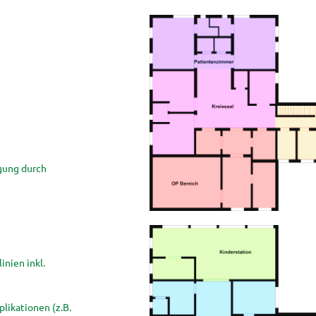
rgung durch
nien inkl.
ikationen (z.B.