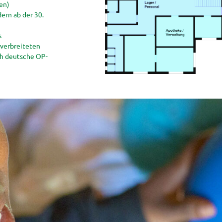
en)
rn ab der 30.
s
 verbreiteten
ch deutsche OP-