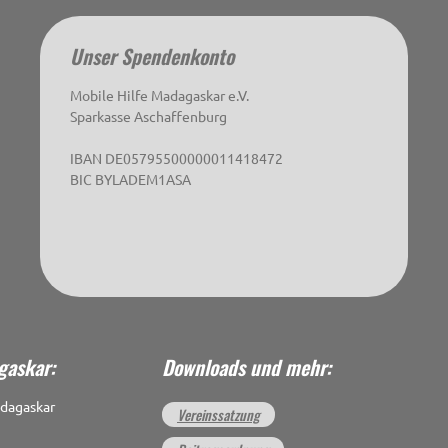
Unser Spendenkonto
Mobile Hilfe Madagaskar e.V.
Sparkasse Aschaffenburg
IBAN DE05795500000011418472
BIC BYLADEM1ASA
gaskar:
Downloads und mehr:
dagaskar
Vereinssatzung