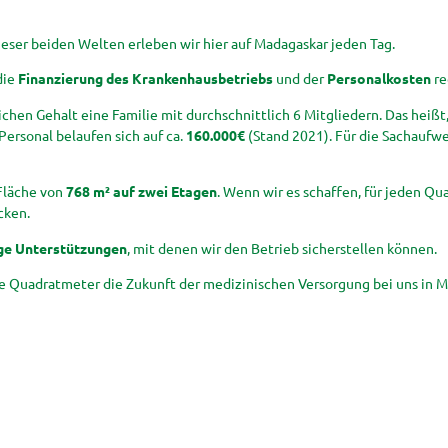
ieser beiden Welten erleben wir hier auf Madagaskar jeden Tag.
die
Finanzierung
des Krankenhausbetriebs
und der
Personalkosten
re
hen Gehalt eine Familie mit durchschnittlich 6 Mitgliedern. Das heißt
Personal belaufen sich auf ca.
160.000€
(Stand 2021). Für die Sachaufw
 Fläche von
768 m² auf zwei Etagen
. Wenn wir es schaffen, für jeden Q
cken.
ge Unterstützungen
, mit denen wir den Betrieb sicherstellen können.
re Quadratmeter die Zukunft der medizinischen Versorgung bei uns in Ma