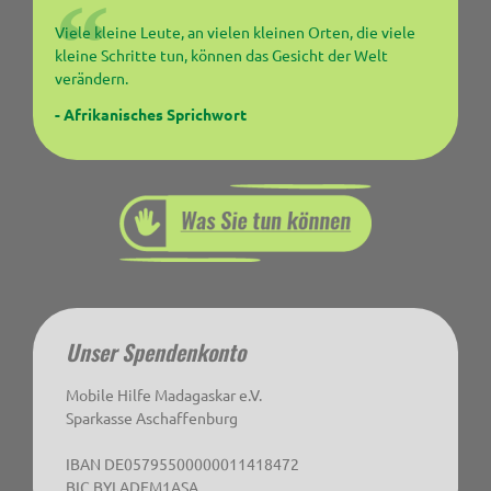
Viele kleine Leute, an vielen kleinen Orten, die viele
kleine Schritte tun, können das Gesicht der Welt
verändern.
- Afrikanisches Sprichwort
Unser Spendenkonto
Mobile Hilfe Madagaskar e.V.
Sparkasse Aschaffenburg
IBAN DE05795500000011418472
BIC BYLADEM1ASA