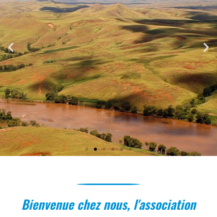
Madagascar:
Bienvenue chez nous, l'association
quatrième plus grande île
et