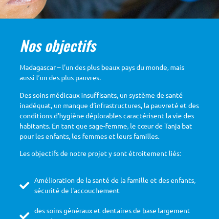
Soins médicaux
Nos objectifs
Madagascar – l’un des plus beaux pays du monde, mais
Madagascar compte environ
29 médecins pour
aussi l’un des plus pauvres.
100.000 personnes
. Le taux de mortalité infantile est
de
58 pour 1.000 naissances vivantes
.
Des soins médicaux insuffisants, un système de santé
inadéquat, un manque d’infrastructures, la pauvreté et des
conditions d’hygiène déplorables caractérisent la vie des
habitants. En tant que sage-femme, le cœur de Tanja bat
pour les enfants, les femmes et leurs familles.
Les objectifs de notre projet y sont étroitement liés:
Amélioration de la santé de la famille et des enfants,
sécurité de l'accouchement
des soins généraux et dentaires de base largement